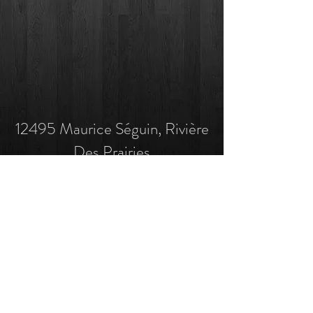
12495 Maurice Séguin, Rivière
Des Prairies