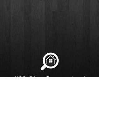
1123 Olier-Payette, Laval