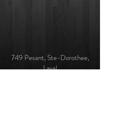
749 Pesant, Ste-Dorothee,
Laval