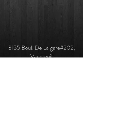
3155 Boul. De La gare#202,
Vaudreuil